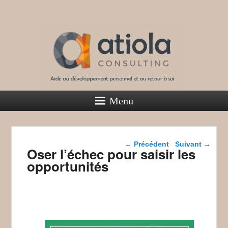
Atiola Consulting
Menu
Aide au développement personnel et au retour à soi
Navigation dans les
←
Précédent
Suivant
→
Oser l’échec pour saisir les
articles
opportunités