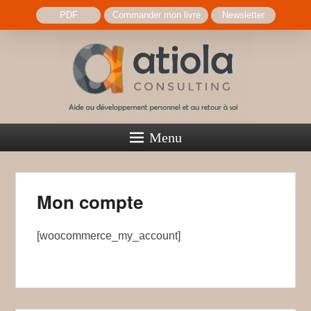
PDF
Commander mon livre
Newsletter
Atiola Consulting
Menu
Aide au développement personnel et au retour à soi
Mon compte
[woocommerce_my_account]